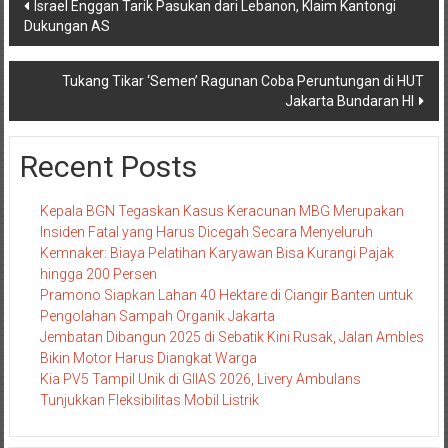
Navigasi
Israel Enggan Tarik Pasukan dari Lebanon, Klaim Kantongi
Dukungan AS
pos
Tukang Tikar ‘Semen’ Ragunan Coba Peruntungan di HUT
Jakarta Bundaran HI
Recent Posts
Kepala BGN Tegaskan Kasus Keracunan MBG Merupakan
Insiden Fatal yang Harus Dicegah Secara Menyeluruh
Kemnaker: Biaya Pelatihan Karyawan Bisa Kurangi Pajak
hingga 200 Persen
Pramono Siapkan Lahan 40 Hektare di Ciangir Banten untuk
Pengolahan Sampah Organik Jakarta
Jembatan Dibangun 2025 di Sebatik Kini Rusak, Jalan Ambles
Bikin Motor Harus Diangkat Warga
Kia PV5 Tampil Unik di GIIAS 2026, Livery Ambulans
Tunjukkan Fleksibilitas Mobil Listrik