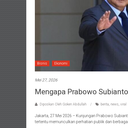
Bisnis
Ekonomi
Mei 27, 2026
Mengapa Prabowo Subianto T
Diposkan Oleh:Goken Abdullah
berita
,
news
,
viral
Jakarta, 27 Mei 2026 – Kunjungan Prabowo Subianto 
tertentu memunculkan perhatian publik dan berbagai