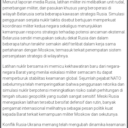
Menurut laporan media Rusia, latihan militer ini melibatkan unit rudal,
penerbangan militer, dan pasukan khusus yang beroperasi di
wilayah Belarusia serta beberapa kawasan strategis Rusia. Simulasi
penggunaan senjata nuklir taktis disebut bertujuan memperkuat
koordinasi militer kedua negara sekaligus menunjukkan
kemampuan respons strategis terhadap potensi ancaman eksternal.
Belarusia sendiri merupakan sekutu dekat Rusia dan dalam
beberapa tahun terakhir semakin aktif terlibat dalam kerja sama
pertahanan dengan Moskow, termasuk terkait penempatan sistem
persenjataan strategis di wilayahnya.
Latihan nuklir bersama ini memicu kekhawatiran baru dari negara-
negara Barat yang menilai eskalasi militer semacam itu dapat
memperburuk stabilitas keamanan global. Sejumlah pejabat NATO
sebelumnya telah memperingatkan bahwa penggunaan retorika dan
simulasi nuklir berpotensi meningkatkan risiko salah perhitungan di
tengah situasi geopolitik yang sudah sangat sensitif. Meski Rusia
menegaskan latihan tersebut bersifat defensif dan rutin, banyak
pengamat internasional melihatnya sebagai pesan politik kuat
kepada Barat terkait kemampuan militer Moskow dan sekutunya.
Konflik Rusia-Ukraina memang telah mengubah dinamika keamanan