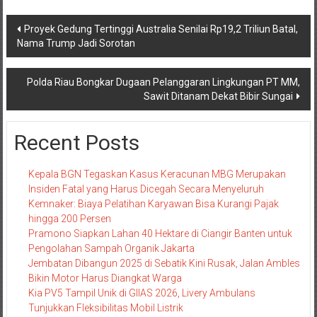
Navigasi
Proyek Gedung Tertinggi Australia Senilai Rp19,2 Triliun Batal,
Nama Trump Jadi Sorotan
pos
Polda Riau Bongkar Dugaan Pelanggaran Lingkungan PT MM,
Sawit Ditanam Dekat Bibir Sungai
Recent Posts
Kepala BGN Tegaskan Kasus Keracunan MBG Merupakan
Insiden Fatal yang Harus Dicegah Secara Menyeluruh
Kemnaker: Biaya Pelatihan Karyawan Bisa Kurangi Pajak
hingga 200 Persen
Pramono Siapkan Lahan 40 Hektare di Ciangir Banten untuk
Pengolahan Sampah Organik Jakarta
Jembatan Dibangun 2025 di Sebatik Kini Rusak, Jalan Ambles
Bikin Motor Harus Diangkat Warga
Kia PV5 Tampil Unik di GIIAS 2026, Livery Ambulans
Tunjukkan Fleksibilitas Mobil Listrik