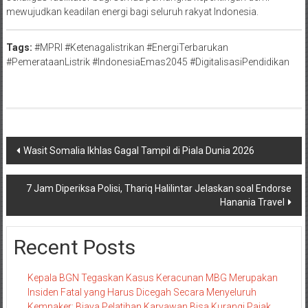
mewujudkan keadilan energi bagi seluruh rakyat Indonesia.
Tags:
#MPRI #Ketenagalistrikan #EnergiTerbarukan
#PemerataanListrik #IndonesiaEmas2045 #DigitalisasiPendidikan
Navigasi
Wasit Somalia Ikhlas Gagal Tampil di Piala Dunia 2026
pos
7 Jam Diperiksa Polisi, Thariq Halilintar Jelaskan soal Endorse
Hanania Travel
Recent Posts
Kepala BGN Tegaskan Kasus Keracunan MBG Merupakan
Insiden Fatal yang Harus Dicegah Secara Menyeluruh
Kemnaker: Biaya Pelatihan Karyawan Bisa Kurangi Pajak