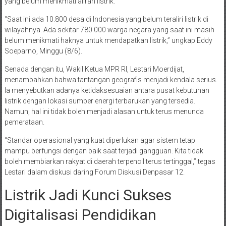
yang belum menikmati aliran listrik.
“Saat ini ada 10.800 desa di Indonesia yang belum teraliri listrik di
wilayahnya. Ada sekitar 780.000 warga negara yang saat ini masih
belum menikmati haknya untuk mendapatkan listrik,” ungkap Eddy
Soeparno, Minggu (8/6).
Senada dengan itu, Wakil Ketua MPR RI, Lestari Moerdijat,
menambahkan bahwa tantangan geografis menjadi kendala serius.
Ia menyebutkan adanya ketidaksesuaian antara pusat kebutuhan
listrik dengan lokasi sumber energi terbarukan yang tersedia.
Namun, hal ini tidak boleh menjadi alasan untuk terus menunda
pemerataan.
“Standar operasional yang kuat diperlukan agar sistem tetap
mampu berfungsi dengan baik saat terjadi gangguan. Kita tidak
boleh membiarkan rakyat di daerah terpencil terus tertinggal,” tegas
Lestari dalam diskusi daring Forum Diskusi Denpasar 12.
Listrik Jadi Kunci Sukses
Digitalisasi Pendidikan