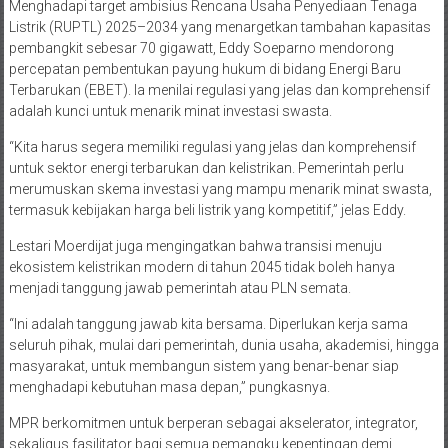
Menghadapi target ambisius Rencana Usaha Penyediaan Tenaga
Listrik (RUPTL) 2025–2034 yang menargetkan tambahan kapasitas
pembangkit sebesar 70 gigawatt, Eddy Soeparno mendorong
percepatan pembentukan payung hukum di bidang Energi Baru
Terbarukan (EBET). Ia menilai regulasi yang jelas dan komprehensif
adalah kunci untuk menarik minat investasi swasta.
“Kita harus segera memiliki regulasi yang jelas dan komprehensif
untuk sektor energi terbarukan dan kelistrikan. Pemerintah perlu
merumuskan skema investasi yang mampu menarik minat swasta,
termasuk kebijakan harga beli listrik yang kompetitif,” jelas Eddy.
Lestari Moerdijat juga mengingatkan bahwa transisi menuju
ekosistem kelistrikan modern di tahun 2045 tidak boleh hanya
menjadi tanggung jawab pemerintah atau PLN semata.
“Ini adalah tanggung jawab kita bersama. Diperlukan kerja sama
seluruh pihak, mulai dari pemerintah, dunia usaha, akademisi, hingga
masyarakat, untuk membangun sistem yang benar-benar siap
menghadapi kebutuhan masa depan,” pungkasnya.
MPR berkomitmen untuk berperan sebagai akselerator, integrator,
sekaligus fasilitator bagi semua pemangku kepentingan demi