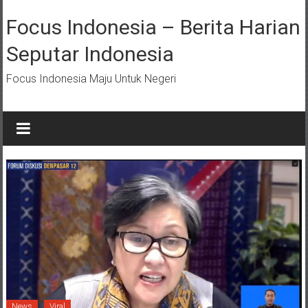
Lompat
ke
Focus Indonesia – Berita Harian
konten
Seputar Indonesia
Focus Indonesia Maju Untuk Negeri
News
Viral