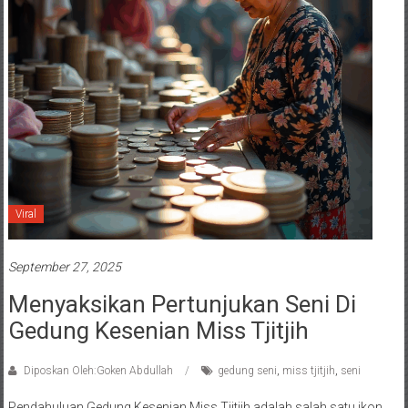
Viral
September 27, 2025
Menyaksikan Pertunjukan Seni Di
Gedung Kesenian Miss Tjitjih
Diposkan Oleh:Goken Abdullah
gedung seni
,
miss tjitjih
,
seni
Pendahuluan Gedung Kesenian Miss Tjitjih adalah salah satu ikon