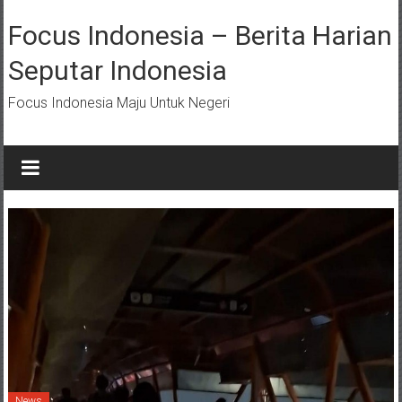
Lompat
ke
Focus Indonesia – Berita Harian
konten
Seputar Indonesia
Focus Indonesia Maju Untuk Negeri
News