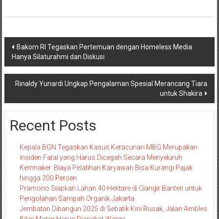
Navigasi
Bakom RI Tegaskan Pertemuan dengan Homeless Media
Hanya Silaturahmi dan Diskusi
pos
Rinaldy Yunardi Ungkap Pengalaman Spesial Merancang Tiara
untuk Shakira
Recent Posts
Kepala BGN Tegaskan Kasus Keracunan MBG Merupakan
Insiden Fatal yang Harus Dicegah Secara Menyeluruh
Kemnaker: Biaya Pelatihan Karyawan Bisa Kurangi Pajak
hingga 200 Persen
Pramono Siapkan Lahan 40 Hektare di Ciangir Banten untuk
Pengolahan Sampah Organik Jakarta
Jembatan Dibangun 2025 di Sebatik Kini Rusak, Jalan Ambles
Bikin Motor Harus Diangkat Warga